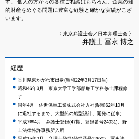
す。
個人の方からの各種ご相談はもちろん、企業の知
的財産をめぐる問題に豊富な経験と確かな実績がござ
います。
〈 東京弁護士会／日本弁理士会 〉
弁護士 冨永 博之
経歴
香川県東かがわ市出身(昭和22年3月17日生)
昭和46年3月 東京大学工学部船舶工学科修士課程修
了
同年4月 佐世保重工業株式会社入社(昭和62年10月
に退社するまで、大型船の船型設計、開発に従事)
平成7年4月 弁護士登録(47期、登録番号24031)、野
上法律特許事務所入所
平成15年2月 弁理士登録(登録番号12680)、冨永法