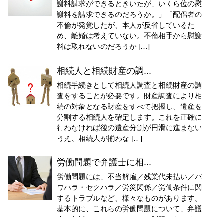
謝料請求ができるときいたが、いくら位の慰
謝料を請求できるのだろうか。」「配偶者の
不倫が発覚したが、本人が反省しているた
め、離婚は考えていない。不倫相手から慰謝
料は取れないのだろうか […]
相続人と相続財産の調...
相続手続きとして相続人調査と相続財産の調
査をすることが必要です。財産調査により相
続の対象となる財産をすべて把握し、遺産を
分割する相続人を確定します。これを正確に
行わなければ後の遺産分割が円滑に進まない
うえ、相続人が揃わな […]
労働問題で弁護士に相...
労働問題には、不当解雇／残業代未払い／パ
ワハラ・セクハラ／労災関係／労働条件に関
するトラブルなど、様々なものがあります。
基本的に、これらの労働問題について、弁護