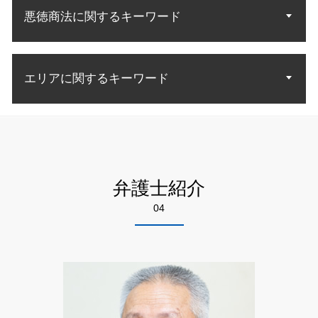
労働問題 解雇 相談
自己破産 取り立て 個人
知財 訴訟
債権回収 督促
立ち退き アパート
裁判 離婚
悪徳商法に関するキーワード
不当解雇 理由
自己破産 メリット デメリット
知財 特許庁
債権回収 方法
土地 契約トラブル
離婚 調停 協議
残業代 和解金
債務 弁護士
特許 意匠 商標 違い
差し押さえ 不動産 債権回収
借地借家法 立ち退き
不当解雇 訴訟
破産 債務整理
特許 意匠
悪徳商法 手口 種類
売掛金 払っ てくれない
労働問題 種類
自己破産 免責確定まで
特許庁 商標
エリアに関するキーワード
情報商材 マルチ
債権 売掛金
不当解雇 裁判
債務者 破産
発明 特許 条件
詐欺 悪徳商法の種類
法人 破産 債権回収
労働問題 示談
自己破産 官報 期間
詐欺 対策
債権 回収 裁判所
知財 弁護士相談 千代田区
残業 問題
債務整理 自己破産とは
悪徳商法 業者
お金 回収
離婚 弁護士相談 江東区
不当解雇 パワハラ
自己破産 法律相談
詐欺 種類
内容証明 効力 債権回収
自己破産 弁護士相談 千代田区
労災 民事訴訟
自己破産 裁判所
悪徳商法 法律
債権回収 会社 取立て
悪徳商法 弁護士相談 足立区
労働問題 慰謝料
自己破産 免責 条件
弁護士紹介
悪徳 詐欺
不良債権 回収
知財 弁護士相談 墨田区
残業 証拠
自己破産 申立後
高齢者 悪徳商法
04
離婚 弁護士相談 足立区
未払い賃金 請求
生活費 借金 自己破産
お金 詐欺
自己破産 弁護士相談 墨田区
労働 訴訟
悪徳商法 被害
悪徳商法 弁護士相談 江東区
労働問題 法律
詐欺 手口
離婚 弁護士相談 千代田区
労働問題 悩み 相談
詐欺 方法
自己破産 弁護士相談 江東区
悪徳 マルチ商法
不動産トラブル 弁護士相談 江東区
詐欺 解決