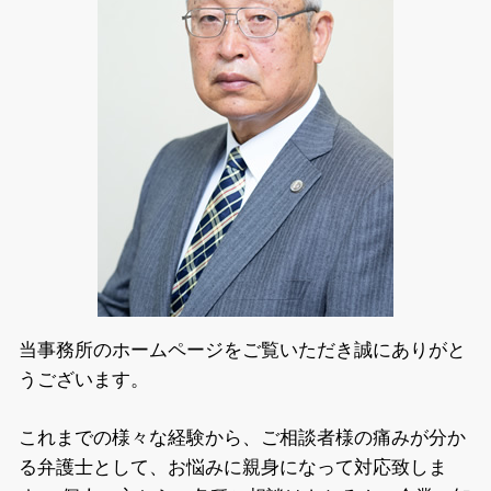
相続 弁護士相談 足立区
ネット 商法
債権回収 弁護士相談 足立区
詐欺 対応
不動産トラブル 弁護士相談 墨田区
自己破産 弁護士相談 足立区
相続 弁護士相談 江東区
債権回収 弁護士相談 千代田区
離婚 弁護士相談 墨田区
悪徳商法 弁護士相談 墨田区
労働問題 弁護士相談 墨田区
当事務所のホームページをご覧いただき誠にありがと
うございます。
これまでの様々な経験から、ご相談者様の痛みが分か
る弁護士として、お悩みに親身になって対応致しま