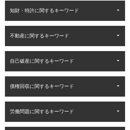
遺産 相続 話し合いに応じ ない
調停 不成立 裁判
遺言執行者 遺産分割協議
知財・特許に関するキーワード
不倫 慰謝料請求 無料相談
遺言 遺産分割
離婚調停 やり直し
遺産分割協議 やり直し
離婚 調停 親権
知財 資格 弁理士
相続人 調査 方法
夫婦 共有財産
不動産に関するキーワード
特許 訴訟
遺言 遺留分侵害
離婚 調停員
商標権 侵害訴訟
相続 遺産分割協議
別居 子供 面会
特許庁 商標登録
遺産相続 法定相続人
不動産 立ち退き料
調停 進め方
商標権 特許権
財産調査 弁護士
自己破産に関するキーワード
敷金 返金
離婚 調停 応じない
商標 相談 特許庁
相続人 配偶者 兄弟
居住権 立ち退き
不倫の慰謝料請求
意匠権 侵害訴訟
遺産相続 配偶者
賃料 未払い
調停から裁判
自己破産 免責許可決定 確定
特許 侵害訴訟
法定相続 民法
老朽化 立ち退き
協議離婚 調停離婚
債権回収に関するキーワード
破産 連帯保証人
実用新案権
遺言執行者 相続人
敷金 返還
離婚裁判 不利
借金 消費者金融 自己破産
知的財産権 商標権
相続 財産調査
不動産 契約トラブル
離婚協議 応じ ない
自己破産 手続開始決定
特許権 侵害訴訟
民法 法定相続人
法律事務所 債権回収
不動産トラブル 賃貸
親権 有利
自己破産 免責許可 理由
商標 無効 審判
法定相続分 割合
労働問題に関するキーワード
債権 差押 流れ
中古マンション 購入トラブル
養育費 公正証書
自己破産 流れ 期間
特許無効審判
遺産分割 法定相続
債権回収 法人 法律
不動産 明け渡し
子供 面会交流
自己破産 流れ 管財人
知財 相談
債権回収 強制執行 方法
中古マンション トラブル
財産分与 調停