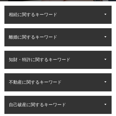
相続に関するキーワード
法定相続人 順位
離婚に関するキーワード
民法 法定相続人
相続人 調査 方法
相続 遺産分割協議
離婚 子供 面会
遺言執行者 遺産分割協議
知財・特許に関するキーワード
不倫 慰謝料請求 無料相談
遺産分割協議 やり直し
離婚協議 応じ ない
遺産 相続 話し合いに応じ ない
協議離婚 調停離婚
特許 アイデア 申請
相続人 配偶者 兄弟
調停から裁判
不動産に関するキーワード
特許 意匠 商標 違い
法定相続 民法
財産分与 調停
発明 特許 条件
財産調査 弁護士
離婚 調停 親権
実用新案権
相続分 請求
不動産 明け渡し
不倫の慰謝料請求
知財 相談
遺産相続 法定相続人
自己破産に関するキーワード
老朽化 立ち退き
離婚 調停 協議
特許庁 商標
相続 財産調査
借地借家法 立ち退き
離婚裁判 不利
商標権 特許権
法定相続分 割合