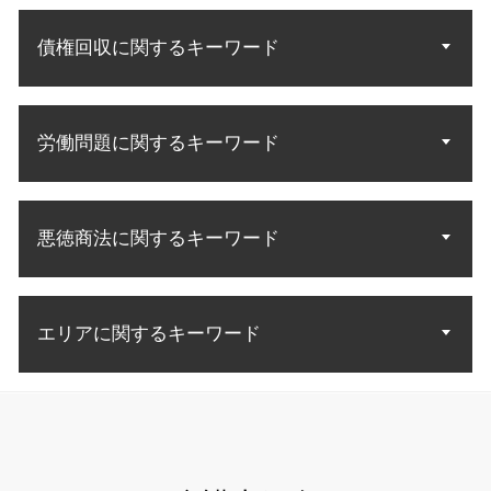
不動産 契約トラブル
調停 不成立 裁判
債務 弁護士
知的財産権 商標権
遺産 法律相談
土地 契約トラブル
親権 有利
債権回収に関するキーワード
破産 連帯保証人
商標 無効 審判
遺産相続 配偶者
立ち退き アパート
離婚調停 やり直し
自己破産 裁判所
特許 訴訟
相続人 範囲
不動産トラブル 賃貸
夫婦 共有財産
自己破産 免責 条件
特許権 侵害訴訟
相続 調査方法
法人 破産 債権回収
敷金 返還
養育費 公正証書
自己破産 申立後
商標 相談 特許庁
遺言執行者 相続人
労働問題に関するキーワード
債権 回収 裁判所
賃料 未払い
別居 子供 面会
借金 消費者金融 自己破産
知財 資格 弁理士
遺言 遺留分侵害
債権回収 法人 法律
不動産 立ち退き料
調停 進め方
自己破産 免責許可 理由
知財 訴訟
債権回収 方法
敷金 返金
子供 面会交流
不当解雇 裁判
自己破産 流れ 期間
商標権 侵害訴訟
差し押さえ 不動産 債権回収
中古マンション 購入トラブル
財産分与 慰謝料
悪徳商法に関するキーワード
残業 問題
自己破産 手続開始決定
特許 意匠
債権 売掛金
居住権 立ち退き
家庭裁判所 調停
不当解雇 パワハラ
自己破産 メリット デメリット
特許 侵害訴訟
債権 差押 流れ
中古マンション トラブル
労働問題 慰謝料
生活費 借金 自己破産
特許無効審判
お金 詐欺
内容証明 効力 債権回収
未払い賃金 請求
自己破産 流れ 管財人
知財 特許庁
エリアに関するキーワード
悪徳商法 業者
法律事務所 債権回収
残業 証拠
自己破産 取り立て 個人
意匠権 侵害訴訟
詐欺 解決
売掛金 払っ てくれない
労働問題 示談
債務者 破産
情報商材 マルチ
債権回収 会社 取立て
自己破産 弁護士相談 足立区
労働問題 解雇 相談
自己破産 免責確定まで
ネット 商法
債権回収 強制執行 方法
悪徳商法 弁護士相談 足立区
労働問題 法律
債務整理 自己破産とは
詐欺 対策
お金 回収
知財 弁護士相談 江東区
不当解雇 理由
破産 債務整理
詐欺 悪徳商法の種類
不良債権 回収
相続 弁護士相談 江東区
労災 民事訴訟
自己破産 免責許可決定 確定