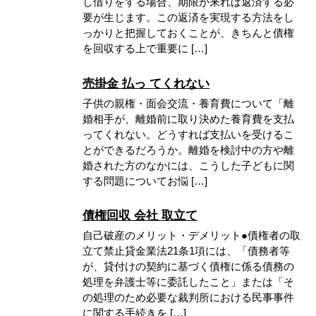
し借りをする場合、期限が来れば返済する必
要が生じます。この返済を実現する方法をし
っかりと把握しておくことが、きちんと債権
を回収する上で重要に […]
売掛金 払っ てくれない
子供の親権・面会交流・養育費について「離
婚相手が、離婚前に取り決めた養育費を支払
ってくれない。どうすれば支払いを受けるこ
とができるだろうか。離婚を検討中の方や離
婚された方のなかには、こうした子どもに関
する問題についてお悩 […]
債権回収 会社 取立て
自己破産のメリット・デメリット●債権者の取
立て禁止貸金業法21条1項には、「債務者等
が、貸付けの契約に基づく債権に係る債務の
処理を弁護士等に委託したこと」または「そ
の処理のため必要な裁判所における民事事件
に関する手続きを […]