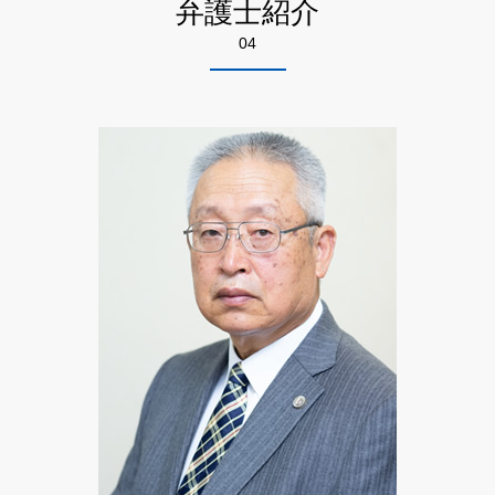
弁護士紹介
詐欺 手口
債権回収 督促
不動産トラブル 弁護士相談 江東区
残業代 和解金
自己破産 法律相談
悪徳商法 被害
04
悪徳商法 弁護士相談 墨田区
労働問題 悩み 相談
自己破産 官報 期間
悪徳 マルチ商法
債権回収 弁護士相談 足立区
労働問題 種類
詐欺 方法
離婚 弁護士相談 足立区
不当解雇 訴訟
悪徳 詐欺
相続 弁護士相談 墨田区
労働 訴訟
高齢者 悪徳商法
知財 弁護士相談 足立区
詐欺 対応
労働問題 弁護士相談 千代田区
悪徳商法 手口 種類
自己破産 弁護士相談 千代田区
悪徳商法 法律
知財 弁護士相談 墨田区
詐欺 種類
不動産トラブル 弁護士相談 墨田区
離婚 弁護士相談 江東区
特許 弁護士相談 江東区
悪徳商法 弁護士相談 江東区
不動産トラブル 弁護士相談 千代田区
債権回収 弁護士相談 江東区
相続 弁護士相談 足立区