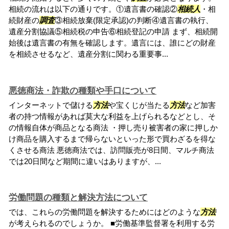
相続の流れは以下の通りです。①遺言書の確認②
相続人
・相
続財産の
調査
③相続放棄(限定承認)の判断④遺言書の執行、
遺産分割協議⑤相続税の申告⑥相続登記の申請 まず、相続開
始後は遺言書の有無を確認します。遺言には、誰にどの財産
を相続させるなど、遺産分割に関わる重要事...
悪徳商法・詐欺の種類や手口について
インターネットで儲ける
方法
や宝くじが当たる
方法
など加害
者の持つ情報があれば莫大な利益を上げられるなどとし、そ
の情報自体が商品となる商法 ・押し売り被害者の家に押しか
け商品を購入するまで帰らないといった形で買わざるを得な
くさせる商法 悪徳商法では、訪問販売が8日間、マルチ商法
では20日間など期間に違いはありますが、...
労働問題の種類と解決方法について
では、これらの労働問題を解決するためにはどのような
方法
が考えられるのでしょうか。 ■労働基準監督署を利用する労