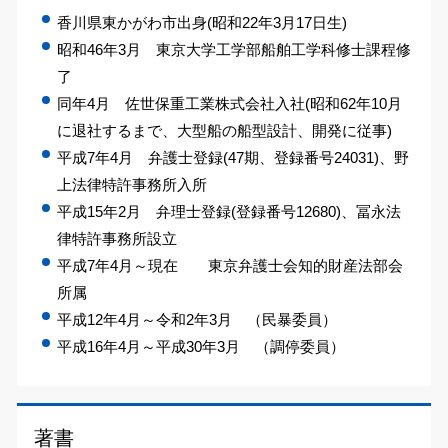
香川県東かがわ市出身(昭和22年3月17日生)
昭和46年3月 東京大学工学部船舶工学科修士課程修
了
同年4月 佐世保重工業株式会社入社(昭和62年10月
に退社するまで、大型船の船型設計、開発に従事)
平成7年4月 弁護士登録(47期、登録番号24031)、野
上法律特許事務所入所
平成15年2月 弁理士登録(登録番号12680)、冨永法
律特許事務所設立
平成7年4月～現在 東京弁護士会知的財産法部会
所属
平成12年4月～令和2年3月 （民暴委員）
平成16年4月～平成30年3月 （調停委員）
著書