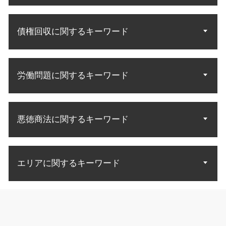
借地借家法 立ち退き
離婚裁判 不利
特許 アイデア 申請
遺産 法律相談
不動産 立ち退き料
家庭裁判所 調停
生活費 借金 自己破産
実用新案権
遺言 遺留分侵害
居住権 立ち退き
親権 有利
債権回収に関するキーワード
債務者 破産
特許無効審判
相続人 調査
不動産 明け渡し
協議離婚 調停離婚
自己破産 流れ 管財人
特許庁 商標登録
遺産 相続 話し合いに応じ ない
老朽化 立ち退き
不倫の慰謝料請求
債務整理 自己破産とは
商標 無効 審判
相続人 範囲
法人 破産 債権回収
中古マンション トラブル
離婚 調停員
自己破産 取り立て 個人
特許庁 商標
財産調査 弁護士
労働問題に関するキーワード
法律事務所 債権回収
賃料 未払い
調停から裁判
自己破産 手続開始決定
商標権 特許権
遺言執行者 相続人
不良債権 回収
敷金 返還
調停 進め方
破産 債務整理
特許 訴訟
債権 売掛金
土地 契約トラブル
子供 面会交流
労働問題 悩み 相談
債務 弁護士
発明 特許 条件
債権回収 会社 取立て
立ち退き アパート
離婚調停 やり直し
悪徳商法に関するキーワード
不当解雇 理由
破産 連帯保証人
意匠権 侵害訴訟
売掛金 払っ てくれない
中古マンション 購入トラブル
不倫 慰謝料請求 無料相談
労働問題 示談
自己破産 裁判所
知財 訴訟
お金 回収
不動産トラブル 賃貸
残業 証拠
自己破産 法律相談
特許 侵害訴訟
詐欺 手口
債権 差押 流れ
労働問題 種類
自己破産 免責許可 理由
特許 意匠 商標 違い
エリアに関するキーワード
お金 詐欺
債権回収 法人 法律
労災 民事訴訟
自己破産 流れ 期間
特許 意匠
高齢者 悪徳商法
債権回収 督促
労働問題 慰謝料
自己破産 免責許可決定 確定
詐欺 種類
内容証明 効力 債権回収
債権回収 弁護士相談 江東区
残業 問題
自己破産 官報 期間
詐欺 対策
債権回収 強制執行 方法
特許 弁護士相談 千代田区
不当解雇 訴訟
借金 消費者金融 自己破産
悪徳商法 法律
債権 回収 裁判所
債権回収 弁護士相談 墨田区
労働問題 法律
自己破産 メリット デメリット