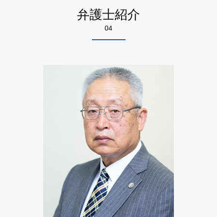
悪徳商法 業者
債権回収 方法
自己破産 弁護士相談 足立区
残業代 和解金
自己破産 申立後
弁護士紹介
詐欺 方法
差し押さえ 不動産 債権回収
特許 弁護士相談 墨田区
未払い賃金 請求
自己破産 免責確定まで
悪徳 マルチ商法
04
知財 弁護士相談 江東区
労働 訴訟
自己破産 免責 条件
悪徳商法 被害
労働問題 弁護士相談 墨田区
労働問題 解雇 相談
詐欺 対応
離婚 弁護士相談 千代田区
不当解雇 裁判
情報商材 マルチ
悪徳商法 弁護士相談 千代田区
不当解雇 パワハラ
悪徳商法 手口 種類
自己破産 弁護士相談 江東区
ネット 商法
離婚 弁護士相談 江東区
悪徳 詐欺
不動産トラブル 弁護士相談 足立区
詐欺 悪徳商法の種類
不動産トラブル 弁護士相談 千代田区
詐欺 解決
離婚 弁護士相談 墨田区
相続 弁護士相談 江東区
悪徳商法 弁護士相談 江東区
自己破産 弁護士相談 墨田区
労働問題 弁護士相談 江東区
相続 弁護士相談 千代田区
労働問題 弁護士相談 千代田区