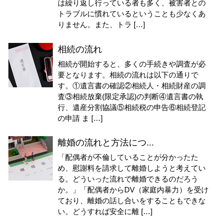
は繰り返し行っている者も多く、被害者との
トラブルに慣れているということも少なくあ
りません。また、トラ […]
相続の流れ
相続が開始すると、多くの手続きや調査が必
要となります。相続の流れは以下の通りで
す。①遺言書の確認②相続人・相続財産の調
査③相続放棄(限定承認)の判断④遺言書の執
行、遺産分割協議⑤相続税の申告⑥相続登記
の申請 ま […]
離婚の流れと方法につ...
「配偶者が不倫していることが分かったた
め、慰謝料を請求して離婚しようと考えてい
る。どういった流れで離婚できるのだろう
か。」「配偶者からDV（家庭内暴力）を受け
ており、離婚の話し合いをすることもできな
い。どうすれば安全に離 […]