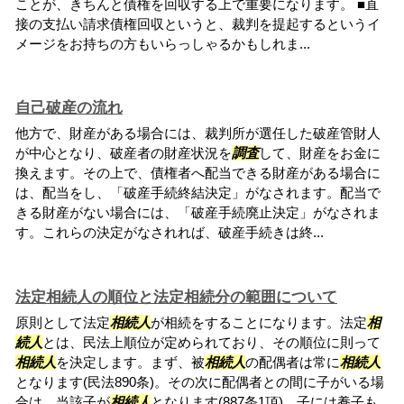
ことが、きちんと債権を回収する上で重要になります。 ■直
接の支払い請求債権回収というと、裁判を提起するというイ
メージをお持ちの方もいらっしゃるかもしれま...
自己破産の流れ
他方で、財産がある場合には、裁判所が選任した破産管財人
が中心となり、破産者の財産状況を
調査
して、財産をお金に
換えます。その上で、債権者へ配当できる財産がある場合に
は、配当をし、「破産手続終結決定」がなされます。配当で
きる財産がない場合には、「破産手続廃止決定」がなされま
す。これらの決定がなされれば、破産手続きは終...
法定相続人の順位と法定相続分の範囲について
原則として法定
相続人
が相続をすることになります。法定
相
続人
とは、民法上順位が定められており、その順位に則って
相続人
を決定します。まず、被
相続人
の配偶者は常に
相続人
となります(民法890条)。その次に配偶者との間に子がいる場
合は、当該子が
相続人
となります(887条1項)。子には養子も