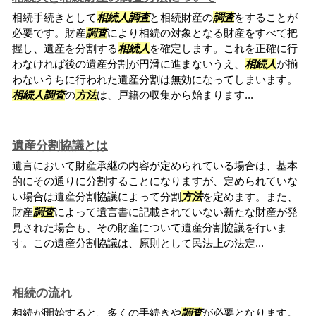
相続手続きとして
相続人
調査
と相続財産の
調査
をすることが
必要です。財産
調査
により相続の対象となる財産をすべて把
握し、遺産を分割する
相続人
を確定します。これを正確に行
わなければ後の遺産分割が円滑に進まないうえ、
相続人
が揃
わないうちに行われた遺産分割は無効になってしまいます。
相続人
調査
の
方法
は、戸籍の収集から始まります...
遺産分割協議とは
遺言において財産承継の内容が定められている場合は、基本
的にその通りに分割することになりますが、定められていな
い場合は遺産分割協議によって分割
方法
を定めます。また、
財産
調査
によって遺言書に記載されていない新たな財産が発
見された場合も、その財産について遺産分割協議を行いま
す。この遺産分割協議は、原則として民法上の法定...
相続の流れ
相続が開始すると、多くの手続きや
調査
が必要となります。