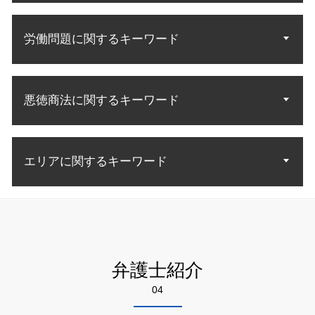
立ち退き アパート
離婚協議 応じ ない
破産 連帯保証人
特許 アイデア 申請
相続人 範囲
債権回収 会社 取立て
不動産 明け渡し
離婚 調停 応じない
自己破産 免責許可決定 確定
特許庁 商標登録
相続人 調査
労働問題に関するキーワード
不良債権 回収
土地 契約トラブル
離婚 調停 協議
生活費 借金 自己破産
特許無効審判
遺産分割協議 やり直し
法人 破産 債権回収
敷金 返金
家庭裁判所 調停
自己破産 免責許可 理由
実用新案権
法律事務所 債権回収
賃料 未払い
離婚調停 やり直し
労働問題 悩み 相談
借金 消費者金融 自己破産
商標権 特許権
お金 回収
居住権 立ち退き
財産分与 慰謝料
悪徳商法に関するキーワード
労働問題 種類
自己破産 法律相談
商標権 侵害訴訟
債権 売掛金
老朽化 立ち退き
裁判 離婚
労働問題 示談
自己破産 流れ 期間
特許 訴訟
債権回収 法人 法律
敷金 返還
不当解雇 理由
債務者 破産
特許 意匠 商標 違い
悪徳商法 法律
売掛金 払っ てくれない
労働問題 解雇 相談
自己破産 裁判所
知財 特許庁
エリアに関するキーワード
悪徳商法 被害
債権回収 強制執行 方法
労働問題 慰謝料
破産 債務整理
商標 無効 審判
お金 詐欺
差し押さえ 不動産 債権回収
不当解雇 パワハラ
債務 弁護士
詐欺 対応
内容証明 効力 債権回収
離婚 弁護士相談 墨田区
残業代 和解金
自己破産 流れ 管財人
詐欺 対策
債権 差押 流れ
特許 弁護士相談 江東区
不当解雇 訴訟
自己破産 免責 条件
詐欺 手口
債権回収 方法
不動産トラブル 弁護士相談 足立区
残業 証拠
自己破産 取り立て 個人
悪徳商法 業者
債権 回収 裁判所
債権回収 弁護士相談 墨田区
労働問題 法律
自己破産 官報 期間
弁護士紹介
悪徳 詐欺
債権回収 督促
悪徳商法 弁護士相談 墨田区
労災 民事訴訟
自己破産 申立後
詐欺 悪徳商法の種類
04
自己破産 弁護士相談 江東区
未払い賃金 請求
債務整理 自己破産とは
詐欺 方法
自己破産 弁護士相談 足立区
労働 訴訟