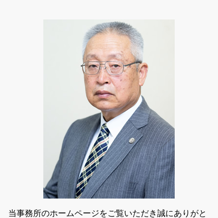
高齢者 悪徳商法
悪徳商法 弁護士相談 足立区
残業 問題
悪徳 マルチ商法
知財 弁護士相談 江東区
不当解雇 裁判
悪徳商法 手口 種類
債権回収 弁護士相談 足立区
詐欺 種類
知財 弁護士相談 千代田区
情報商材 マルチ
労働問題 弁護士相談 千代田区
詐欺 解決
相続 弁護士相談 墨田区
ネット 商法
離婚 弁護士相談 江東区
特許 弁護士相談 千代田区
不動産トラブル 弁護士相談 墨田区
特許 弁護士相談 墨田区
悪徳商法 弁護士相談 江東区
相続 弁護士相談 江東区
債権回収 弁護士相談 江東区
当事務所のホームページをご覧いただき誠にありがと