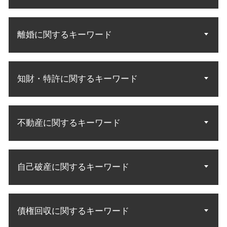
遺言 遺留分侵害
離婚に関するキーワード
法定相続分 割合
相続人 配偶者 兄弟
遺産分割 法定相続
離婚 子供 面会
相続 遺産分割協議
知財・特許に関するキーワード
協議離婚 調停離婚
相続 調査方法
子供 面会交流
遺言執行者 相続人
不倫の慰謝料請求
商標 相談 特許庁
法定相続人 順位
別居 子供 面会
不動産に関するキーワード
特許権 侵害訴訟
相続分 請求
養育費 公正証書
意匠権 侵害訴訟
遺産 法律相談
調停 進め方
発明 特許 条件
遺言執行者 遺産分割協議
中古マンション 購入トラブル
調停 不成立 裁判
特許庁 商標
民法 法定相続人
自己破産に関するキーワード
不動産トラブル 賃貸
離婚 調停員
知財 相談
法定相続 民法
不動産 契約トラブル
夫婦 共有財産
知財 資格 弁理士
遺言 遺産分割
借地借家法 立ち退き
離婚 調停 親権
自己破産 メリット デメリット
特許 侵害訴訟
財産調査 弁護士
中古マンション トラブル
不倫 慰謝料請求 無料相談
債権回収に関するキーワード
自己破産 手続開始決定
特許 意匠
相続 財産調査
不動産 立ち退き料
財産分与 調停
自己破産 免責確定まで
知財 訴訟
遺産相続 配偶者