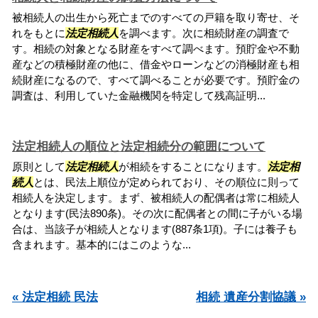
被相続人の出生から死亡までのすべての戸籍を取り寄せ、そ
れをもとに
法定相続人
を調べます。次に相続財産の調査で
す。相続の対象となる財産をすべて調べます。預貯金や不動
産などの積極財産の他に、借金やローンなどの消極財産も相
続財産になるので、すべて調べることが必要です。預貯金の
調査は、利用していた金融機関を特定して残高証明...
法定相続人の順位と法定相続分の範囲について
原則として
法定相続人
が相続をすることになります。
法定相
続人
とは、民法上順位が定められており、その順位に則って
相続人を決定します。まず、被相続人の配偶者は常に相続人
となります(民法890条)。その次に配偶者との間に子がいる場
合は、当該子が相続人となります(887条1項)。子には養子も
含まれます。基本的にはこのような...
« 法定相続 民法
相続 遺産分割協議 »