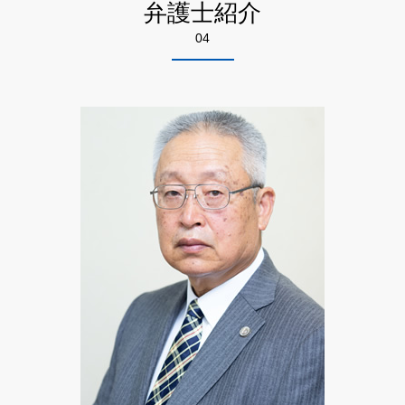
労働 訴訟
破産 債務整理
弁護士紹介
詐欺 悪徳商法の種類
売掛金 払っ てくれない
悪徳商法 弁護士相談 千代田区
残業 証拠
生活費 借金 自己破産
詐欺 対策
04
悪徳商法 弁護士相談 江東区
労災 民事訴訟
自己破産 申立後
悪徳 マルチ商法
不動産トラブル 弁護士相談 足立区
残業代 和解金
ネット 商法
知財 弁護士相談 千代田区
労働問題 法律
悪徳商法 手口 種類
離婚 弁護士相談 千代田区
不当解雇 裁判
悪徳 詐欺
相続 弁護士相談 足立区
悪徳商法 業者
悪徳商法 弁護士相談 足立区
詐欺 解決
特許 弁護士相談 江東区
悪徳商法 被害
離婚 弁護士相談 墨田区
高齢者 悪徳商法
相続 弁護士相談 墨田区
離婚 弁護士相談 足立区
債権回収 弁護士相談 千代田区
自己破産 弁護士相談 足立区
特許 弁護士相談 足立区
労働問題 弁護士相談 足立区
債権回収 弁護士相談 墨田区