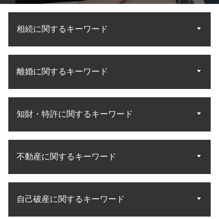
相続に関するキーワード
民法 法定相続人
離婚に関するキーワード
法定相続 民法
遺言 遺産分割
相続人 調査 方法
調停から裁判
相続 遺産分割協議
知財・特許に関するキーワード
養育費 公正証書
財産調査 弁護士
家庭裁判所 調停
法定相続分 割合
財産分与 調停
商標権 侵害訴訟
遺言執行者 遺産分割協議
子供 面会交流
不動産に関するキーワード
知財 訴訟
遺産相続 配偶者
不倫の慰謝料請求
知財 相談
相続人 配偶者 兄弟
調停 不成立 裁判
商標 相談 特許庁
遺言 遺留分侵害
敷金 返還
親権 有利
知財 資格 弁理士
相続 財産調査
自己破産に関するキーワード
不動産 立ち退き料
夫婦 共有財産
特許無効審判
相続 調査方法
賃料 未払い
離婚裁判 不利