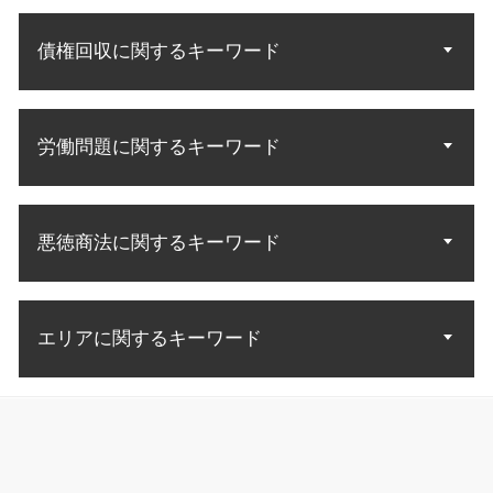
特許 侵害訴訟
遺言執行者 相続人
土地 契約トラブル
離婚 調停 協議
自己破産 免責 条件
特許 訴訟
相続分 請求
居住権 立ち退き
離婚 調停 応じない
債権回収に関するキーワード
自己破産 免責許可 理由
意匠権 侵害訴訟
遺産 法律相談
立ち退き アパート
調停 進め方
自己破産 免責許可決定 確定
発明 特許 条件
相続人 調査
老朽化 立ち退き
離婚 調停 親権
自己破産 メリット デメリット
特許庁 商標
遺産分割 法定相続
債権 売掛金
中古マンション トラブル
裁判 離婚
自己破産 免責確定まで
商標権 特許権
相続人 範囲
労働問題に関するキーワード
債権 差押 流れ
不動産 明け渡し
離婚 子供 面会
自己破産 流れ 管財人
特許 意匠 商標 違い
遺産 相続 話し合いに応じ ない
債権回収 法人 法律
不動産トラブル 賃貸
協議離婚 調停離婚
自己破産 法律相談
知的財産権 商標権
不良債権 回収
不動産 契約トラブル
離婚協議 応じ ない
労働問題 示談
債務 弁護士
特許 意匠
債権 回収 裁判所
借地借家法 立ち退き
離婚 調停員
悪徳商法に関するキーワード
労働問題 悩み 相談
破産 連帯保証人
特許権 侵害訴訟
債権回収 方法
敷金 返金
不倫 慰謝料請求 無料相談
労働問題 種類
自己破産 手続開始決定
特許庁 商標登録
法律事務所 債権回収
中古マンション 購入トラブル
不当解雇 訴訟
借金 消費者金融 自己破産
特許 アイデア 申請
詐欺 対応
差し押さえ 不動産 債権回収
不当解雇 理由
自己破産 裁判所
商標 無効 審判
エリアに関するキーワード
詐欺 手口
法人 破産 債権回収
労働問題 慰謝料
債務者 破産
実用新案権
詐欺 方法
債権回収 強制執行 方法
労働問題 解雇 相談
債務整理 自己破産とは
お金 詐欺
内容証明 効力 債権回収
自己破産 弁護士相談 千代田区
残業 問題
自己破産 流れ 期間
情報商材 マルチ
債権回収 会社 取立て
不動産トラブル 弁護士相談 千代田区
未払い賃金 請求
自己破産 取り立て 個人
悪徳商法 法律
債権回収 督促
労働問題 弁護士相談 千代田区
不当解雇 パワハラ
自己破産 官報 期間
詐欺 種類
お金 回収
離婚 弁護士相談 江東区