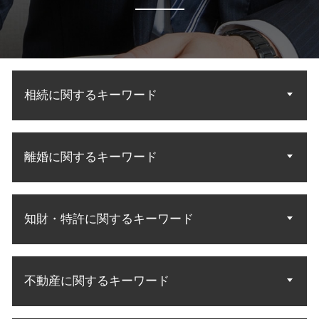
相続に関するキーワード
遺産 相続 話し合いに応じ ない
離婚に関するキーワード
法定相続 民法
法定相続分 割合
相続人 配偶者 兄弟
不倫の慰謝料請求
相続人 調査
知財・特許に関するキーワード
家庭裁判所 調停
遺産相続 法定相続人
離婚 調停 応じない
遺言 遺産分割
離婚 調停 親権
知財 資格 弁理士
遺産 法律相談
離婚 調停員
不動産に関するキーワード
特許庁 商標登録
相続人 調査 方法
養育費 公正証書
意匠権 侵害訴訟
財産調査 弁護士
別居 子供 面会
知財 訴訟