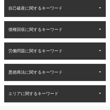
相続 遺産分割協議
借地借家法 立ち退き
離婚 調停 協議
商標 相談 特許庁
遺言 遺留分侵害
自己破産に関するキーワード
不動産 明け渡し
離婚調停 やり直し
実用新案権
遺言執行者 遺産分割協議
不動産 契約トラブル
財産分与 慰謝料
知財 相談
相続分 請求
不動産 立ち退き料
離婚協議 応じ ない
自己破産 法律相談
特許 意匠 商標 違い
遺言執行者 相続人
敷金 返金
調停 不成立 裁判
債権回収に関するキーワード
自己破産 裁判所
知財 特許庁
遺産分割 法定相続
中古マンション トラブル
財産分与 調停
自己破産 取り立て 個人
特許 訴訟
遺産分割協議 やり直し
土地 契約トラブル
夫婦 共有財産
自己破産 免責 条件
特許 意匠
法定相続人 順位
お金 回収
敷金 返還
裁判 離婚
自己破産 官報 期間
特許 アイデア 申請
民法 法定相続人
労働問題に関するキーワード
債権 回収 裁判所
居住権 立ち退き
協議離婚 調停離婚
債務者 破産
特許 侵害訴訟
相続 調査方法
差し押さえ 不動産 債権回収
賃料 未払い
調停から裁判
自己破産 申立後
商標権 侵害訴訟
債権回収 強制執行 方法
老朽化 立ち退き
離婚 子供 面会
労働問題 解雇 相談
債務整理 自己破産とは
知的財産権 商標権
内容証明 効力 債権回収
不動産トラブル 賃貸
親権 有利
悪徳商法に関するキーワード
労災 民事訴訟
自己破産 免責確定まで
特許無効審判
債権回収 法人 法律
立ち退き アパート
不倫 慰謝料請求 無料相談
労働 訴訟
自己破産 免責許可 理由
商標 無効 審判
債権 売掛金
中古マンション 購入トラブル
不当解雇 パワハラ
自己破産 流れ 期間
特許権 侵害訴訟
詐欺 手口
債権 差押 流れ
不当解雇 理由
自己破産 流れ 管財人
発明 特許 条件
エリアに関するキーワード
悪徳商法 法律
売掛金 払っ てくれない
労働問題 悩み 相談
自己破産 免責許可決定 確定
特許庁 商標
お金 詐欺
不良債権 回収
労働問題 慰謝料
生活費 借金 自己破産
詐欺 対策
債権回収 会社 取立て
悪徳商法 弁護士相談 足立区
残業 証拠