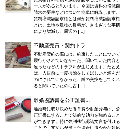
ースがあると思います。今回は賃料の増減額
請求の要件などについて簡単に解説します。
賃料増減額請求権とは何か賃料増減額請求権
とは、土地や建物の賃料が、さまざまな事情
により増減し、周辺の […]
不動産売買・契約トラ...
不動産契約の際には、約束したことについて
履行がされていなかった、聞いていた内容と
違ったなどのトラブルが生じえます。たとえ
ば、入居前に一度掃除をしてほしいと頼んだ
のにされていなかった、鍵の交換をしてくれ
ると聞いていたのに古 […]
離婚協議書を公正証書...
離婚時に取り決めた養育費や財産分与は、公
正証書にすることで法的な効力を強めること
ができます。特に強制執行認諾文言を付ける
ことで、支払いが滞った場合に速やかな対応