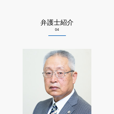
自己破産 手続開始決定
情報商材 マルチ
法人 破産 債権回収
知財 弁護士相談 千代田区
労働問題 種類
破産 債務整理
悪徳 詐欺
債権回収 督促
労働問題 弁護士相談 墨田区
未払い賃金 請求
自己破産 メリット デメリット
ネット 商法
債権回収 方法
離婚 弁護士相談 足立区
不当解雇 裁判
借金 消費者金融 自己破産
弁護士紹介
高齢者 悪徳商法
法律事務所 債権回収
特許 弁護士相談 足立区
労働問題 示談
債務 弁護士
詐欺 対応
04
悪徳商法 弁護士相談 墨田区
残業 問題
破産 連帯保証人
悪徳 マルチ商法
自己破産 弁護士相談 江東区
労働問題 法律
詐欺 悪徳商法の種類
労働問題 弁護士相談 江東区
残業代 和解金
詐欺 方法
労働問題 弁護士相談 足立区
不当解雇 訴訟
詐欺 解決
不動産トラブル 弁護士相談 墨田区
詐欺 種類
特許 弁護士相談 江東区
悪徳商法 手口 種類
債権回収 弁護士相談 足立区
悪徳商法 被害
不動産トラブル 弁護士相談 足立区
悪徳商法 業者
知財 弁護士相談 江東区
債権回収 弁護士相談 千代田区
特許 弁護士相談 千代田区
知財 弁護士相談 墨田区
離婚 弁護士相談 墨田区