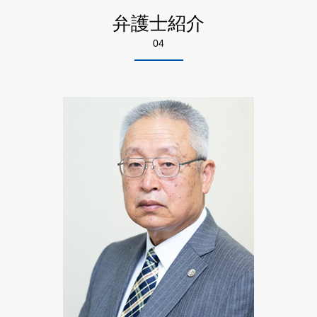
悪徳商法 法律
債権 回収 裁判所
債権回収 弁護士相談 墨田区
労働問題 悩み 相談
自己破産 取り立て 個人
弁護士紹介
詐欺 手口
不良債権 回収
自己破産 弁護士相談 墨田区
不当解雇 訴訟
自己破産 流れ 管財人
悪徳 詐欺
04
特許 弁護士相談 墨田区
不当解雇 裁判
自己破産 流れ 期間
詐欺 対策
自己破産 弁護士相談 千代田区
労働問題 示談
詐欺 対応
不動産トラブル 弁護士相談 墨田区
労働 訴訟
情報商材 マルチ
特許 弁護士相談 足立区
不当解雇 パワハラ
悪徳 マルチ商法
労働問題 弁護士相談 墨田区
ネット 商法
知財 弁護士相談 足立区
詐欺 悪徳商法の種類
債権回収 弁護士相談 江東区
高齢者 悪徳商法
悪徳商法 弁護士相談 千代田区
詐欺 種類
相続 弁護士相談 江東区
悪徳商法 弁護士相談 江東区
知財 弁護士相談 千代田区
不動産トラブル 弁護士相談 江東区
相続 弁護士相談 足立区
離婚 弁護士相談 江東区
離婚 弁護士相談 墨田区