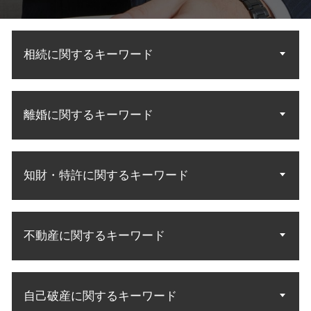
相続に関するキーワード
民法 法定相続人
離婚に関するキーワード
遺産分割協議 やり直し
法定相続人 順位
遺言執行者 遺産分割協議
夫婦 共有財産
法定相続分 割合
知財・特許に関するキーワード
調停 進め方
遺産相続 配偶者
調停から裁判
相続 財産調査
養育費 公正証書
特許 訴訟
法定相続 民法
離婚協議 応じ ない
不動産に関するキーワード
商標権 特許権
相続分 請求
別居 子供 面会
知財 資格 弁理士
遺産分割 法定相続
離婚 子供 面会
特許庁 商標登録
遺産 相続 話し合いに応じ ない
立ち退き アパート
離婚 調停員
知財 訴訟
相続 調査方法
自己破産に関するキーワード
敷金 返金
財産分与 調停
特許 侵害訴訟
相続人 調査 方法