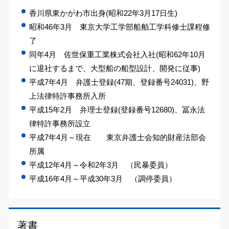
香川県東かがわ市出身(昭和22年3月17日生)
昭和46年3月 東京大学工学部船舶工学科修士課程修
了
同年4月 佐世保重工業株式会社入社(昭和62年10月
に退社するまで、大型船の船型設計、開発に従事)
平成7年4月 弁護士登録(47期、登録番号24031)、野
上法律特許事務所入所
平成15年2月 弁理士登録(登録番号12680)、冨永法
律特許事務所設立
平成7年4月～現在 東京弁護士会知的財産法部会
所属
平成12年4月～令和2年3月 （民暴委員）
平成16年4月～平成30年3月 （調停委員）
著書