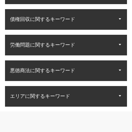
中古マンション トラブル
離婚 調停 協議
実用新案権
遺言執行者 相続人
賃料 未払い
不倫 慰謝料請求 無料相談
自己破産 法律相談
知財 相談
相続 遺産分割協議
居住権 立ち退き
裁判 離婚
債権回収に関するキーワード
債務 弁護士
知的財産権 商標権
相続人 配偶者 兄弟
中古マンション 購入トラブル
家庭裁判所 調停
自己破産 免責確定まで
特許 意匠 商標 違い
遺言 遺留分侵害
不動産トラブル 賃貸
親権 有利
自己破産 免責許可決定 確定
特許無効審判
遺言 遺産分割
法律事務所 債権回収
敷金 返還
離婚調停 やり直し
債務者 破産
商標権 侵害訴訟
遺産 法律相談
労働問題に関するキーワード
差し押さえ 不動産 債権回収
不動産 契約トラブル
離婚 調停 親権
破産 連帯保証人
知財 特許庁
相続人 調査
法人 破産 債権回収
不動産 明け渡し
離婚 調停 応じない
借金 消費者金融 自己破産
特許権 侵害訴訟
債権 売掛金
土地 契約トラブル
不倫の慰謝料請求
労働問題 種類
自己破産 免責許可 理由
意匠権 侵害訴訟
お金 回収
借地借家法 立ち退き
子供 面会交流
悪徳商法に関するキーワード
残業 問題
自己破産 裁判所
発明 特許 条件
売掛金 払っ てくれない
老朽化 立ち退き
調停 不成立 裁判
労働問題 法律
自己破産 官報 期間
商標 無効 審判
債権回収 法人 法律
不動産 立ち退き料
不当解雇 理由
破産 債務整理
特許庁 商標
詐欺 方法
債権回収 強制執行 方法
労働問題 慰謝料
自己破産 手続開始決定
商標 相談 特許庁
エリアに関するキーワード
悪徳商法 被害
債権 差押 流れ
未払い賃金 請求
生活費 借金 自己破産
特許 アイデア 申請
悪徳商法 手口 種類
債権回収 会社 取立て
残業代 和解金
自己破産 申立後
お金 詐欺
債権回収 方法
知財 弁護士相談 墨田区
労災 民事訴訟
自己破産 メリット デメリット
悪徳商法 業者
債権回収 督促
特許 弁護士相談 千代田区
残業 証拠
債務整理 自己破産とは
詐欺 解決
内容証明 効力 債権回収
相続 弁護士相談 墨田区
労働問題 解雇 相談
自己破産 免責 条件