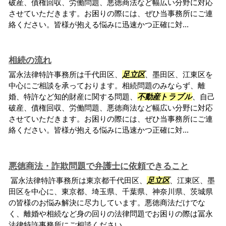
破産、債権回収、労働問題、悪徳商法など幅広い分野に対応
させていただきます。お困りの際には、ぜひ当事務所にご連
絡ください。皆様が抱える悩みに迅速かつ正確に対...
相続の流れ
冨永法律特許事務所は千代田区、
足立区
、墨田区、江東区を
中心にご相談を承っております。相続問題のみならず、離
婚、特許など知的財産に関する問題、
不動産トラブル
、自己
破産、債権回収、労働問題、悪徳商法など幅広い分野に対応
させていただきます。お困りの際には、ぜひ当事務所にご連
絡ください。皆様が抱える悩みに迅速かつ正確に対...
悪徳商法・詐欺問題で弁護士に依頼できること
冨永法律特許事務所は東京都千代田区、
足立区
、江東区、墨
田区を中心に、東京都、埼玉県、千葉県、神奈川県、茨城県
の皆様のお悩み解決に尽力しています。悪徳商法だけでな
く、離婚や相続など身の回りの法律問題でお困りの際は冨永
法律特許事務所にご相談ください。