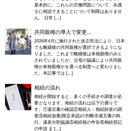
基本的に、これらの労働問題について、弁護
士に相談できることについて制限はありませ
ん。 日常 […]
共同親権の導入で変更...
2026年4月に施行された改正民法により、日本
でも離婚後の共同親権が選択できるようにな
りました。これまで離婚後は単独親権のみと
されていましたが、父母の協議により共同親
権か単独親権かを選べる制度へと変わりまし
た。本記事では […]
相続の流れ
相続が開始すると、多くの手続きや調査が必
要となります。相続の流れは以下の通りで
す。①遺言書の確認②相続人・相続財産の調
査③相続放棄(限定承認)の判断④遺言書の執
行、遺産分割協議⑤相続税の申告⑥相続登記
の申請 ま […]