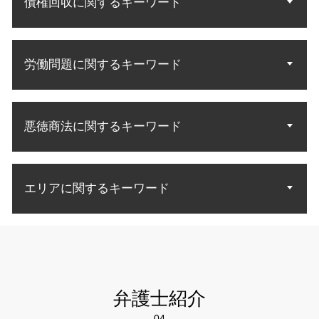
債権回収に関するキーワード
破産 連帯保証人
意匠権 侵害訴訟
遺言 遺産分割
立ち退き アパート
離婚協議 応じ ない
自己破産 法律相談
特許 意匠 商標 違い
相続 財産調査
敷金 返還
不倫の慰謝料請求
自己破産 裁判所
特許無効審判
法定相続分 割合
債権回収 会社 取立て
敷金 返金
不倫 慰謝料請求 無料相談
自己破産 官報 期間
商標 無効 審判
遺産相続 法定相続人
労働問題に関するキーワード
不良債権 回収
不動産トラブル 賃貸
離婚裁判 不利
生活費 借金 自己破産
特許 意匠
遺言執行者 相続人
差し押さえ 不動産 債権回収
借地借家法 立ち退き
離婚 調停 応じない
自己破産 取り立て 個人
特許庁 商標
内容証明 効力 債権回収
中古マンション 購入トラブル
養育費 公正証書
労働問題 悩み 相談
自己破産 免責確定まで
特許権 侵害訴訟
債権回収 強制執行 方法
土地 契約トラブル
調停から裁判
悪徳商法に関するキーワード
不当解雇 裁判
借金 消費者金融 自己破産
知財 特許庁
債権 売掛金
不動産 立ち退き料
離婚調停 やり直し
労働問題 示談
自己破産 流れ 管財人
特許庁 商標登録
債権 回収 裁判所
老朽化 立ち退き
労働問題 法律
自己破産 免責許可 理由
発明 特許 条件
ネット 商法
債権 差押 流れ
残業 問題
自己破産 免責 条件
知的財産権 商標権
エリアに関するキーワード
悪徳商法 手口 種類
売掛金 払っ てくれない
残業代 和解金
債務者 破産
商標権 侵害訴訟
高齢者 悪徳商法
法人 破産 債権回収
労働問題 慰謝料
自己破産 流れ 期間
お金 詐欺
債権回収 方法
不動産トラブル 弁護士相談 江東区
未払い賃金 請求
債務 弁護士
詐欺 対応
債権回収 督促
債権回収 弁護士相談 千代田区
不当解雇 訴訟
債務整理 自己破産とは
悪徳商法 被害
債権回収 法人 法律
知財 弁護士相談 千代田区
労災 民事訴訟
自己破産 免責許可決定 確定
詐欺 種類
お金 回収
離婚 弁護士相談 足立区
不当解雇 パワハラ
自己破産 メリット デメリット
弁護士紹介
悪徳商法 業者
法律事務所 債権回収
離婚 弁護士相談 江東区
労働 訴訟
自己破産 手続開始決定
悪徳 マルチ商法
04