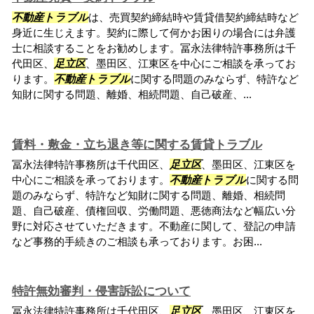
不動産トラブル
は、売買契約締結時や賃貸借契約締結時など
身近に生じえます。契約に際して何かお困りの場合には弁護
士に相談することをお勧めします。冨永法律特許事務所は千
代田区、
足立区
、墨田区、江東区を中心にご相談を承ってお
ります。
不動産トラブル
に関する問題のみならず、特許など
知財に関する問題、離婚、相続問題、自己破産、...
賃料・敷金・立ち退き等に関する賃貸トラブル
冨永法律特許事務所は千代田区、
足立区
、墨田区、江東区を
中心にご相談を承っております。
不動産トラブル
に関する問
題のみならず、特許など知財に関する問題、離婚、相続問
題、自己破産、債権回収、労働問題、悪徳商法など幅広い分
野に対応させていただきます。不動産に関して、登記の申請
など事務的手続きのご相談も承っております。お困...
特許無効審判・侵害訴訟について
冨永法律特許事務所は千代田区、
足立区
、墨田区、江東区を