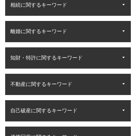
相続に関するキーワード
遺産 法律相談
離婚に関するキーワード
遺言執行者 遺産分割協議
相続分 請求
遺産相続 配偶者
調停 進め方
相続人 調査 方法
知財・特許に関するキーワード
財産分与 調停
相続人 配偶者 兄弟
裁判 離婚
財産調査 弁護士
夫婦 共有財産
知財 訴訟
相続人 範囲
財産分与 慰謝料
不動産に関するキーワード
特許 侵害訴訟
相続人 調査
別居 子供 面会
知財 相談
遺産 相続 話し合いに応じ ない
調停 不成立 裁判
商標 相談 特許庁
法定相続 民法
賃料 未払い
離婚 子供 面会
実用新案権
法定相続人 順位
自己破産に関するキーワード
居住権 立ち退き
子供 面会交流
商標権 特許権
遺産分割 法定相続
中古マンション トラブル
協議離婚 調停離婚
特許 アイデア 申請
遺産分割協議 やり直し
不動産 契約トラブル
家庭裁判所 調停
自己破産 申立後
知財 資格 弁理士
遺言 遺留分侵害
不動産 明け渡し
離婚 調停 協議