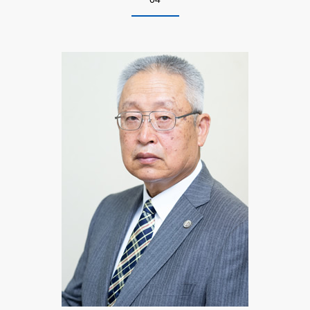
悪徳商法 弁護士相談 千代田区
残業 証拠
破産 債務整理
詐欺 悪徳商法の種類
自己破産 弁護士相談 千代田区
労働問題 解雇 相談
悪徳商法 法律
相続 弁護士相談 墨田区
労働問題 種類
詐欺 方法
特許 弁護士相談 江東区
不当解雇 理由
詐欺 解決
不動産トラブル 弁護士相談 足立区
詐欺 手口
相続 弁護士相談 千代田区
情報商材 マルチ
自己破産 弁護士相談 墨田区
詐欺 対策
特許 弁護士相談 足立区
悪徳 詐欺
特許 弁護士相談 墨田区
債権回収 弁護士相談 墨田区
離婚 弁護士相談 千代田区
相続 弁護士相談 江東区
労働問題 弁護士相談 千代田区
労働問題 弁護士相談 足立区
自己破産 弁護士相談 江東区