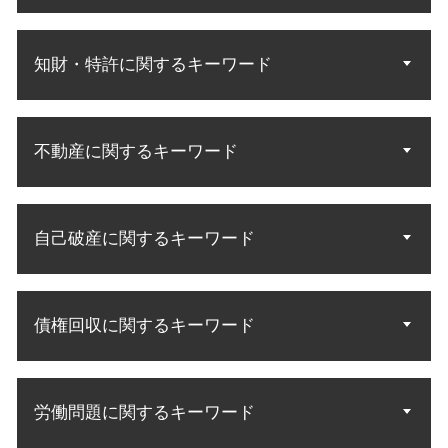
相続分 請求
法定相続人 順位
離婚 調停 協議
遺言 遺留分侵害
知財・特許に関するキーワード
親権 有利
遺産相続 法定相続人
協議離婚 調停離婚
相続 調査方法
財産分与 調停
特許 訴訟
財産調査 弁護士
離婚裁判 不利
不動産に関するキーワード
知的財産権 商標権
民法 法定相続人
離婚 子供 面会
商標 相談 特許庁
遺産相続 配偶者
養育費 公正証書
知財 訴訟
遺言 遺産分割
中古マンション 購入トラブル
裁判 離婚
特許 アイデア 申請
相続 遺産分割協議
自己破産に関するキーワード
敷金 返金
離婚調停 やり直し
知財 資格 弁理士
遺産 法律相談
不動産 立ち退き料
不倫の慰謝料請求
商標権 特許権
遺言執行者 相続人
借地借家法 立ち退き
不倫 慰謝料請求 無料相談
自己破産 手続開始決定
特許権 侵害訴訟
相続人 範囲
敷金 返還
離婚 調停 親権
債権回収に関するキーワード
自己破産 流れ 管財人
特許 意匠
相続人 調査
賃料 未払い
財産分与 慰謝料
自己破産 免責許可 理由
発明 特許 条件
相続人 配偶者 兄弟
居住権 立ち退き
調停 不成立 裁判
自己破産 官報 期間
特許無効審判
遺産分割協議 やり直し
債権回収 会社 取立て
立ち退き アパート
別居 子供 面会
自己破産 メリット デメリット
実用新案権
遺言執行者 遺産分割協議
労働問題に関するキーワード
債権 回収 裁判所
不動産 明け渡し
調停から裁判
破産 債務整理
商標権 侵害訴訟
遺産分割 法定相続
差し押さえ 不動産 債権回収
土地 契約トラブル
家庭裁判所 調停