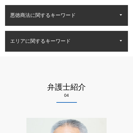
借金 消費者金融 自己破産
特許 侵害訴訟
債権回収 法人 法律
中古マンション トラブル
子供 面会交流
労働問題 示談
自己破産 裁判所
商標 無効 審判
お金 回収
不動産トラブル 賃貸
夫婦 共有財産
悪徳商法に関するキーワード
残業 証拠
自己破産 法律相談
特許庁 商標
法律事務所 債権回収
老朽化 立ち退き
離婚協議 応じ ない
不当解雇 理由
自己破産 取り立て 個人
知財 相談
債権回収 督促
不動産 契約トラブル
労働問題 種類
債務者 破産
特許庁 商標登録
悪徳 詐欺
法人 破産 債権回収
残業代 和解金
自己破産 流れ 期間
知財 特許庁
エリアに関するキーワード
悪徳商法 法律
債権 売掛金
不当解雇 裁判
破産 連帯保証人
意匠権 侵害訴訟
悪徳 マルチ商法
売掛金 払っ てくれない
労働問題 悩み 相談
自己破産 免責許可決定 確定
ネット 商法
不良債権 回収
債権回収 弁護士相談 墨田区
不当解雇 訴訟
自己破産 免責 条件
悪徳商法 業者
内容証明 効力 債権回収
相続 弁護士相談 墨田区
未払い賃金 請求
自己破産 申立後
詐欺 方法
債権回収 強制執行 方法
自己破産 弁護士相談 江東区
労働 訴訟
生活費 借金 自己破産
詐欺 対応
債権回収 方法
特許 弁護士相談 千代田区
労働問題 慰謝料
自己破産 免責確定まで
弁護士紹介
お金 詐欺
債権 差押 流れ
不動産トラブル 弁護士相談 墨田区
残業 問題
債務 弁護士
詐欺 手口
04
特許 弁護士相談 江東区
労働問題 法律
債務整理 自己破産とは
高齢者 悪徳商法
不動産トラブル 弁護士相談 足立区
労災 民事訴訟
詐欺 対策
悪徳商法 弁護士相談 足立区
不当解雇 パワハラ
詐欺 悪徳商法の種類
相続 弁護士相談 足立区
労働問題 解雇 相談
悪徳商法 被害
離婚 弁護士相談 千代田区
詐欺 解決