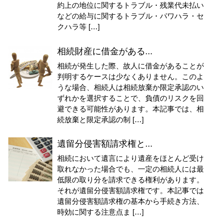
約上の地位に関するトラブル・残業代未払い
などの給与に関するトラブル・パワハラ・セ
クハラ等 […]
相続財産に借金がある...
相続が発生した際、故人に借金があることが
判明するケースは少なくありません。このよ
うな場合、相続人は相続放棄か限定承認のい
ずれかを選択することで、負債のリスクを回
避できる可能性があります。本記事では、相
続放棄と限定承認の制 […]
遺留分侵害額請求権と...
相続において遺言により遺産をほとんど受け
取れなかった場合でも、一定の相続人には最
低限の取り分を請求できる権利があります。
それが遺留分侵害額請求権です。本記事では
遺留分侵害額請求権の基本から手続き方法、
時効に関する注意点ま […]