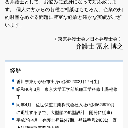
る弁護士として、お悩みに親身になって対応致しま
す。
個人の方からの各種ご相談はもちろん、企業の知
的財産をめぐる問題に豊富な経験と確かな実績がござ
います。
〈 東京弁護士会／日本弁理士会 〉
弁護士 冨永 博之
経歴
香川県東かがわ市出身(昭和22年3月17日生)
昭和46年3月 東京大学工学部船舶工学科修士課程修
了
同年4月 佐世保重工業株式会社入社(昭和62年10月
に退社するまで、大型船の船型設計、開発に従事)
平成7年4月 弁護士登録(47期、登録番号24031)、野
上法律特許事務所入所