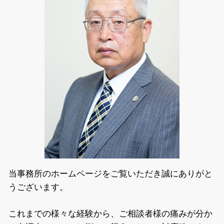
債権回収 弁護士相談 足立区
悪徳商法 手口 種類
知財 弁護士相談 千代田区
詐欺 種類
特許 弁護士相談 足立区
情報商材 マルチ
悪徳商法 弁護士相談 江東区
自己破産 弁護士相談 墨田区
自己破産 弁護士相談 千代田区
知財 弁護士相談 墨田区
相続 弁護士相談 江東区
相続 弁護士相談 千代田区
悪徳商法 弁護士相談 千代田区
当事務所のホームページをご覧いただき誠にありがと
うございます。
これまでの様々な経験から、ご相談者様の痛みが分か