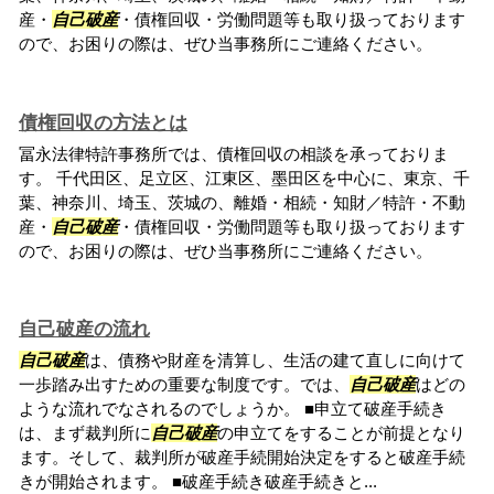
産・
自己破産
・債権回収・労働問題等も取り扱っております
ので、お困りの際は、ぜひ当事務所にご連絡ください。
債権回収の方法とは
冨永法律特許事務所では、債権回収の相談を承っておりま
す。 千代田区、足立区、江東区、墨田区を中心に、東京、千
葉、神奈川、埼玉、茨城の、離婚・相続・知財／特許・不動
産・
自己破産
・債権回収・労働問題等も取り扱っております
ので、お困りの際は、ぜひ当事務所にご連絡ください。
自己破産の流れ
自己破産
は、債務や財産を清算し、生活の建て直しに向けて
一歩踏み出すための重要な制度です。では、
自己破産
はどの
ような流れでなされるのでしょうか。 ■申立て破産手続き
は、まず裁判所に
自己破産
の申立てをすることが前提となり
ます。そして、裁判所が破産手続開始決定をすると破産手続
きが開始されます。 ■破産手続き破産手続きと...