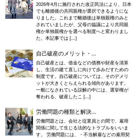
2026年4月に施行された改正民法により、日本
でも離婚後の共同親権が選択できるようにな
りました。これまで離婚後は単独親権のみと
されていましたが、父母の協議により共同親
権か単独親権かを選べる制度へと変わりまし
た。本記事では […]
自己破産のメリット・...
自己破産とは、借金などの債務や財産を清算
し、生活の建て直しに向けて歩みだすための
制度です。自己破産については、そのデメリ
ットが大きくとらえられる傾向があります。
一般になされている誤解の中には、選挙権が
奪われる、破産したこ […]
労働問題の種類と解決...
労働問題とは、会社と従業員との間で、雇用
関係に関して生じる法的なトラブルをいいま
す。 労働問題には、・不当解雇などの雇用契